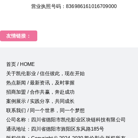
营业执照号码：836986161016709000
友情链接：
首页 / HOME
关于凯伦影业 / 信任彼此，现在开始
热点新闻 / 最新资讯，及时掌握
招商加盟 / 合作共赢，奔赴成功
案例展示 / 实践分享，共同成长
联系我们 / 同一个世界，同一个梦想
公司名称：四川省德阳市凯伦影业区块链科技有限公司
通讯地址：四川省德阳市旌阳区东风路185号