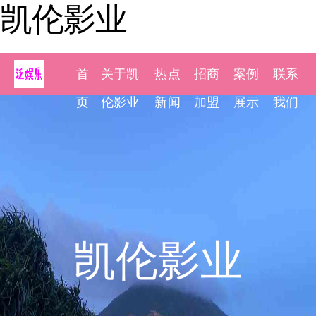
凯伦影业
首
关于凯
热点
招商
案例
联系
页
伦影业
新闻
加盟
展示
我们
凯伦影业