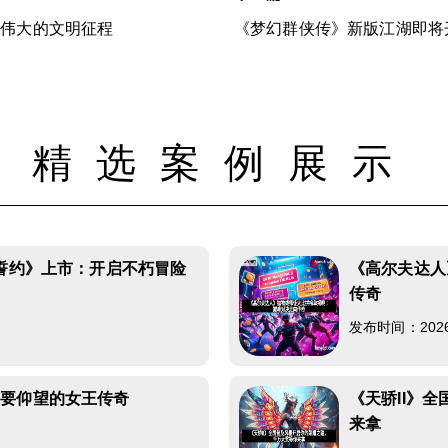
握伟大的文明征程
《梦幻群侠传》新版江湖即将
精选案例展示
的誓约》上市：开启不朽冒险
《高尔夫达人
传奇
发布时间：2026-0
需要仰望的女王传奇
《天骄II》
来拿