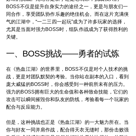
BOSS不仅是提升自身实力的途径之一，更是与朋友们一
同合作，享受团队协作乐趣的绝佳机会。而在这片充满侠
气的江湖中，“一二三四一起玩”成为了许多玩家的选择，
尤其是当面对强力BOSS时，组队作战成为了获得胜利的
关键。
一、BOSS挑战——勇者的试炼
在《热血江湖》的世界里，BOSS不仅是对个人技术的挑
战，更是对团队默契的考验。当你站在副本的入口，看到
庞大威猛的BOSS时，你会感受到一种前所未有的压力。
强力的BOSS拥有巨大的生命值和各种致命技能，它们的
攻击可以瞬间摧毁你和队友的防线，考验着每一个玩家的
配合与反应能力。
但是，这种挑战也正是《热血江湖》的一大魅力所在。当
你与好友一同并肩作战，配合得天衣无缝时，那份击败强