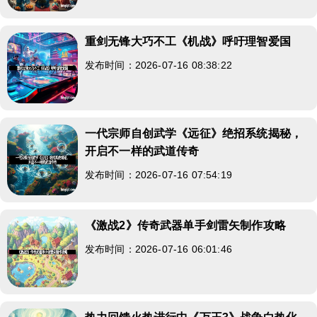
重剑无锋大巧不工《机战》呼吁理智爱国
发布时间：2026-07-16 08:38:22
一代宗师自创武学《远征》绝招系统揭秘，
开启不一样的武道传奇
发布时间：2026-07-16 07:54:19
《激战2》传奇武器单手剑雷矢制作攻略
发布时间：2026-07-16 06:01:46