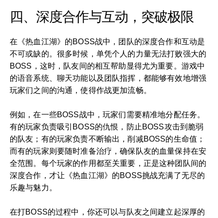
四、深度合作与互动，突破极限
在《热血江湖》的BOSS战中，团队的深度合作和互动是
不可或缺的。很多时候，单凭个人的力量无法打败强大的
BOSS，这时，队友间的相互帮助显得尤为重要。游戏中
的语音系统、聊天功能以及团队指挥，都能够有效地增强
玩家们之间的沟通，使得作战更加流畅。
例如，在一些BOSS战中，玩家们需要精准地分配任务。
有的玩家负责吸引BOSS的仇恨，防止BOSS攻击到脆弱
的队友；有的玩家负责不断输出，削减BOSS的生命值；
而有的玩家则要随时准备治疗，确保队友的血量保持在安
全范围。每个玩家的作用都至关重要，正是这种团队间的
深度合作，才让《热血江湖》的BOSS挑战充满了无尽的
乐趣与魅力。
在打BOSS的过程中，你还可以与队友之间建立起深厚的