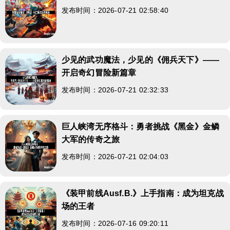
发布时间：2026-07-21 02:58:40
少见的武功魔法，少见的《佣兵天下》——
开启奇幻冒险新篇章
发布时间：2026-07-21 02:32:33
巨人峡湾无序格斗：勇者挑战《黑金》金鳞
大军的传奇之旅
发布时间：2026-07-21 02:04:03
《装甲前线Ausf.B.》上手指南：成为坦克战
场的王者
发布时间：2026-07-16 09:20:11