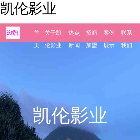
凯伦影业
首
关于凯
热点
招商
案例
联系
页
伦影业
新闻
加盟
展示
我们
凯伦影业