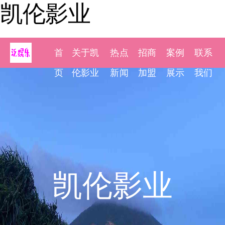
凯伦影业
首
关于凯
热点
招商
案例
联系
页
伦影业
新闻
加盟
展示
我们
凯伦影业