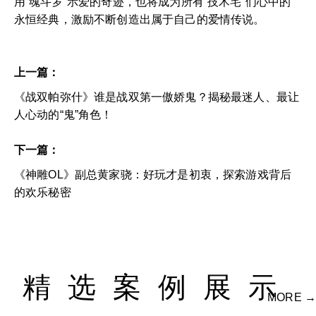
用“魂斗罗”示爱的奇迹，也将成为所有“技术宅”们心中的
永恒经典，激励不断创造出属于自己的爱情传说。
上一篇：
《战双帕弥什》谁是战双第一傲娇鬼？揭秘最迷人、最让
人心动的“鬼”角色！
下一篇：
《神雕OL》副总黄家骁：好玩才是初衷，探索游戏背后
的欢乐秘密
精选案例展示
MORE →