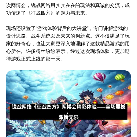
次网博会，锐战网络用实实在在的玩法和真诚的交流，成
功传递了《征战四方》的魅力与未来。
现场还设置了“游戏体验背后的大讲堂”，专门讲解游戏的
设计思路、战斗系统以及未来的创新点。这不仅满足了玩
家的好奇心，也让大家更深入地理解了这款精品游戏的用
心所在。许多粉丝纷纷表示，经过这次现场体验，更加期
待游戏正式上线的那一天。