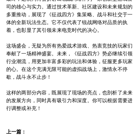
司的雄心与实力。通过技术革新、社区建设和未来规划的
多重推动，展现了《征战四方》集策略、战斗和社交于一
体的全新玩法生态。它不仅代表了锐战网络对品质的执
着，也彰显了其引领未来电竞时代的决心。
这场盛会，无疑为所有热爱战术游戏、热衷竞技的玩家们
奉献了一场精神盛宴。未来，《征战四方》势必继续引领
行业潮流，用更加丰富多彩的玩法和体验，征服更多玩家
的心。在这个充满无限可能的虚拟战场上，激情永不停
歇，战斗永不止步！
这样的两部分内容，既展现了现场的亮点，也剖析了未来
的发展方向，同时具有吸引力和深度。你可以根据需要进
行调整或补充！
上一篇：