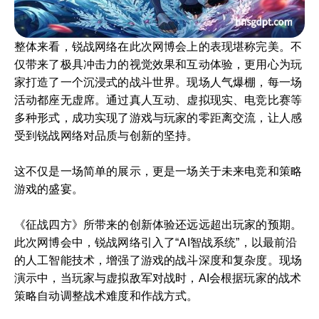
整体来看，锐战网络在此次网博会上的表现堪称完美。不
仅带来了极具冲击力的视觉效果和互动体验，更用心为玩
家打造了一个沉浸式的战斗世界。现场人气爆棚，每一场
活动都座无虚席。通过真人互动、虚拟现实、电竞比赛等
多种形式，成功实现了游戏与玩家的零距离交流，让人感
受到锐战网络对品质与创新的坚持。
这不仅是一场简单的展示，更是一场关于未来电竞和策略
游戏的盛宴。
《征战四方》所带来的创新体验还远远超出玩家的预期。
此次网博会中，锐战网络引入了“AI智战系统”，以最前沿
的人工智能技术，增强了游戏的战斗深度和复杂度。现场
演示中，当玩家与虚拟敌军对战时，AI会根据玩家的战术
策略自动调整战术难度和作战方式。