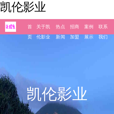
凯伦影业
首
关于凯
热点
招商
案例
联系
页
伦影业
新闻
加盟
展示
我们
凯伦影业