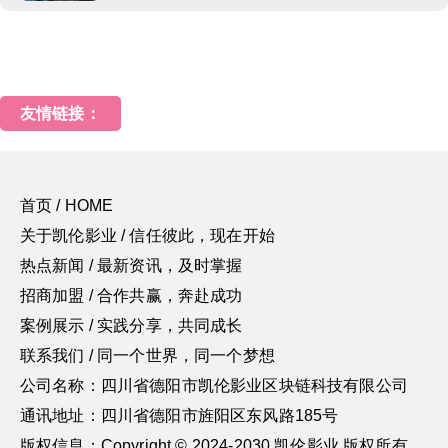
友情链接：
首页 / HOME
关于凯伦影业 / 信任彼此，现在开始
热点新闻 / 最新资讯，及时掌握
招商加盟 / 合作共赢，奔赴成功
案例展示 / 实践分享，共同成长
联系我们 / 同一个世界，同一个梦想
公司名称：四川省德阳市凯伦影业区块链科技有限公司
通讯地址：四川省德阳市旌阳区东风路185号
版权信息：Copyright © 2024-2030 凯伦影业 版权所有