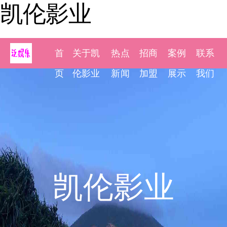
凯伦影业
首
关于凯
热点
招商
案例
联系
页
伦影业
新闻
加盟
展示
我们
凯伦影业