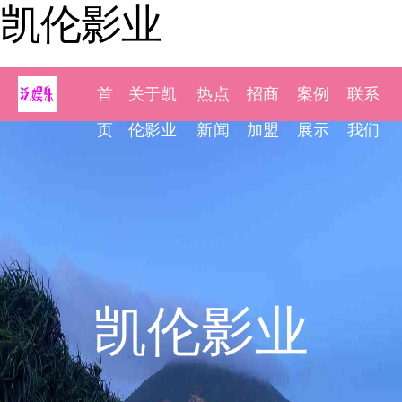
凯伦影业
首
关于凯
热点
招商
案例
联系
页
伦影业
新闻
加盟
展示
我们
凯伦影业